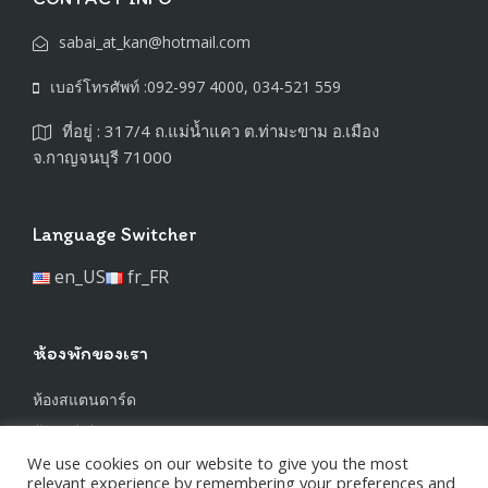
sabai_at_kan@hotmail.com
เบอร์โทรศัพท์ :092-997 4000, 034-521 559
ที่อยู่ : 317/4 ถ.แม่น้ำแคว ต.ท่ามะขาม อ.เมือง
จ.กาญจนบุรี 71000
Language Switcher
en_US
fr_FR
ห้องพักของเรา
ห้องสแตนดาร์ด
ห้องซูพีเรีย
We use cookies on our website to give you the most
ห้องทริปเปิ้ล
relevant experience by remembering your preferences and