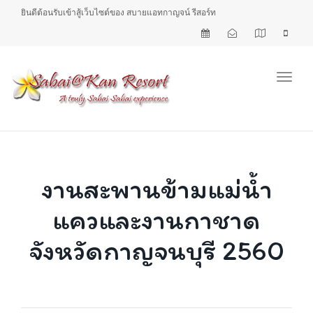
ยินดีต้อนรับเข้าสู้เว็บไซต์ของ สบายแอทกาญจน์ รีสอร์ท
Toggl
งานสะพานข้ามแม่น้ำ
แควและงานกาชาด
จังหวัดกาญจนบุรี 2560