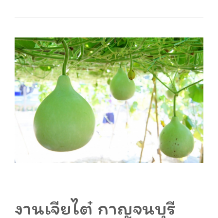
งานเจียไต๋ กาญจนบุรี