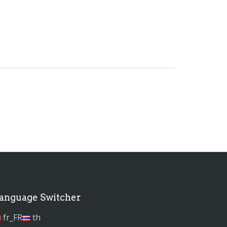
anguage Switcher
fr_FR
th