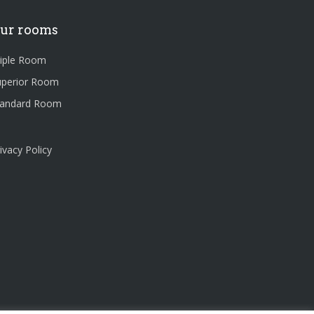
ur rooms
riple Room
uperior Room
tandard Room
ivacy Policy