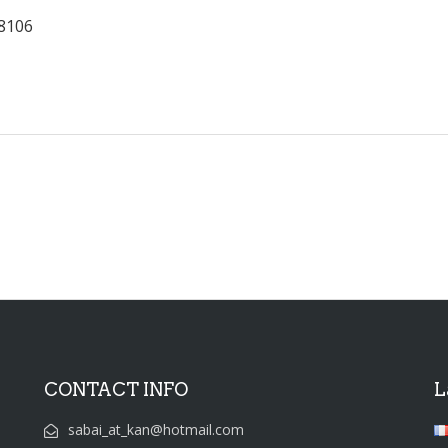
08106
CONTACT INFO
L
sabai_at_kan@hotmail.com