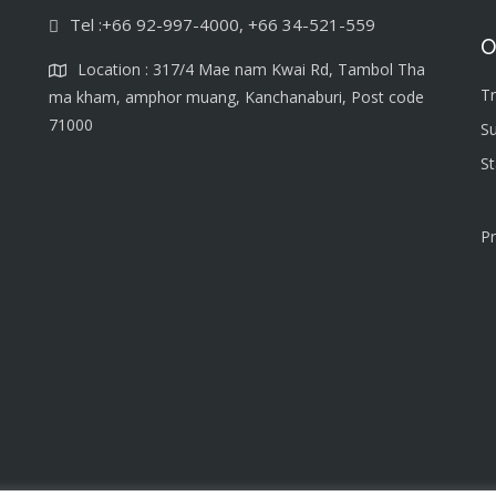
Tel :+66 92-997-4000, +66 34-521-559
O
Location : 317/4 Mae nam Kwai Rd, Tambol Tha
T
ma kham, amphor muang, Kanchanaburi, Post code
71000
S
S
Pr