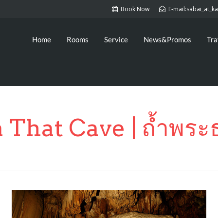
Book Now
E-mail:sabai_at_
Home
Rooms
Service
News&Promos
Tra
 That Cave | ถ้ำพระ