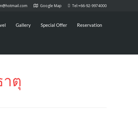
kan@hotmail.com
Google Map
Tel:+66-92-9974000
vel
Gallery
Special Offer
Reservation
ธาตุ