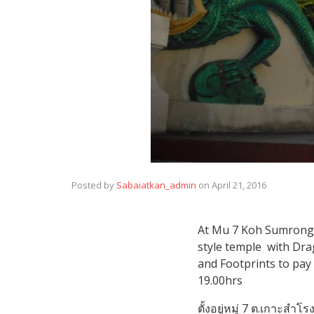
Posted by
Sabaiatkan_admin
on
April 21, 2016
At Mu 7 Koh Sumrong M
style temple with Dra
and Footprints to pay 
19.00hrs
ตั้งอยู่หมู่ 7 ต.เกาะสำโ