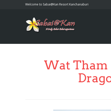
Welcome to Sabai@Kan Resort Kanchanaburi
Wat Tham 
Drago