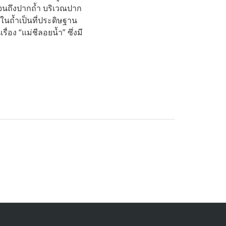
ปจนถึงปากถ้ำ บริเวณปาก
ในถ้ำเป็นที่ประดิษฐาน
่อง “แม่ชีลอยน้ำ” ซึ่งมี