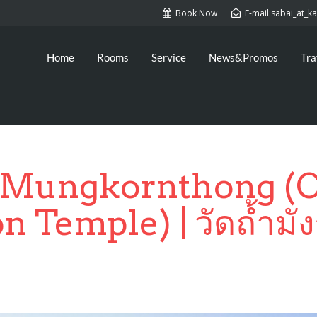
Book Now
E-mail:sabai_at_
Home
Rooms
Service
News&Promos
Tra
Mungkornthong (C
n Temple) | วัดถ้ำมั