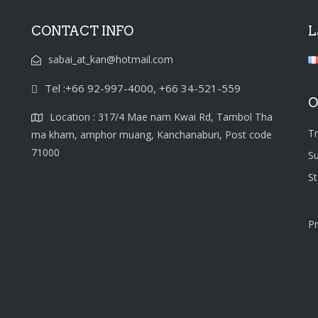
CONTACT INFO
L
sabai_at_kan@hotmail.com
Tel :+66 92-997-4000, +66 34-521-559
O
Location : 317/4 Mae nam Kwai Rd, Tambol Tha
T
ma kham, amphor muang, Kanchanaburi, Post code
71000
S
S
Pr