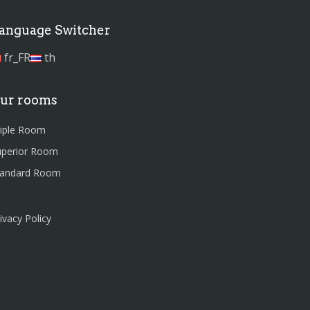
anguage Switcher
fr_FR
th
ur rooms
riple Room
uperior Room
tandard Room
ivacy Policy