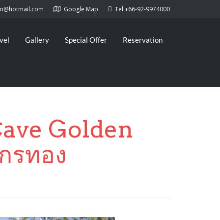
kan@hotmail.com
Google Map
Tel:+66-92-9974000
vel
Gallery
Special Offer
Reservation
ave Golden
งกรทอง