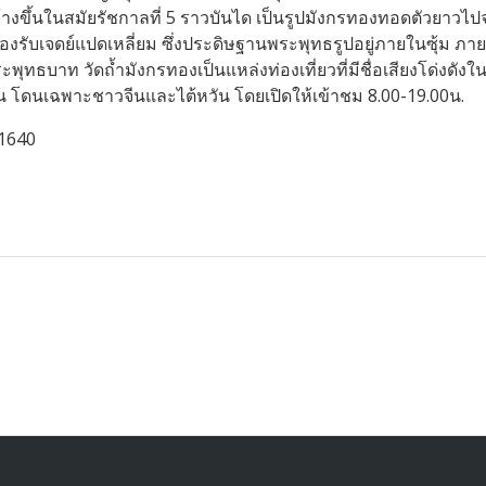
้างขึ้นในสมัยรัชกาลที่ 5 ราวบันได เป็นรูปมังกรทองทอดตัวยาวไ
รองรับเจดย์แปดเหลี่ยม ซึ่งประดิษฐานพระพุทธรูปอยู่ภายในซุ้ม ภาย
บาท วัดถ้ำมังกรทองเป็นแหล่งท่องเที่ยวที่มีชื่อเสียงโด่งดังในเรื
วัน โดนเฉพาะชาวจีนและไต้หวัน โดยเปิดให้เข้าชม 8.00-19.00น.
51640