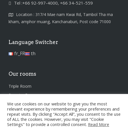
Tel :+66 92-997-4000, +66 34-521-559
Location : 317/4 Mae nam Kwai Rd, Tambol Tha ma
kham, amphor muang, Kanchanaburi, Post code 71000
Language Switcher
fr_FR
th
Our rooms
Triple Room
Superior Room
We use cookies on our website to give you the most
Standard Room
relevant experience by remembering your preferences and
repeat visits. By clicking “Accept All”, you consent to the use
of ALL the cookies. However, you may visit "Cookie
Settings" to provide a controlled consent.
Read More
Privacy Policy