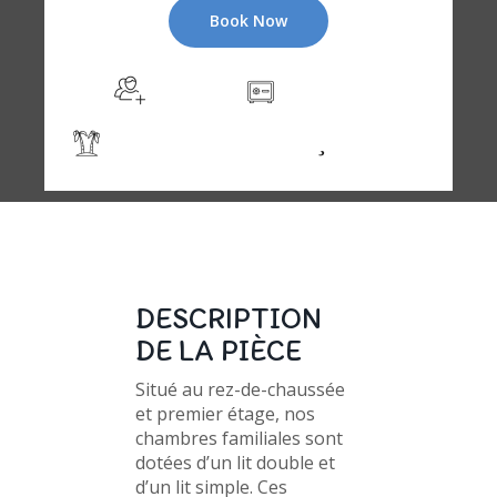
Book Now
For 3P
safety box
Pool&Garden View
Free WIFI
DESCRIPTION
DE LA PIÈCE
Situé au rez-de-chaussée
et premier étage, nos
chambres familiales sont
dotées d’un lit double et
d’un lit simple. Ces