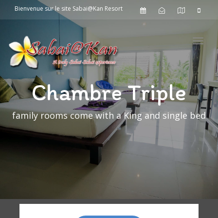
Bienvenue sur le site Sabai@Kan Resort
Toggl
Chambre Triple
family rooms come with a King and single bed