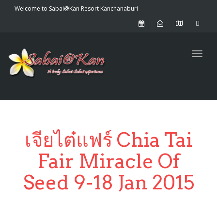
Welcome to Sabai@Kan Resort Kanchanaburi
Toggl
เจียไต๋แฟร์ Chia Tai
Fair Miracle Of
Seed 9-18 Jan 2015