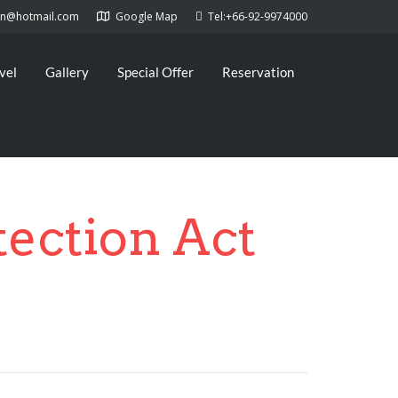
kan@hotmail.com
Google Map
Tel:+66-92-9974000
vel
Gallery
Special Offer
Reservation
tection Act