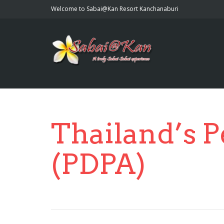
Welcome to Sabai@Kan Resort Kanchanaburi
Thailand’s P
(PDPA)