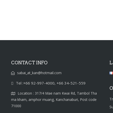
CONTACT INFO
L
sabai_at_kan@hotmail.com
Tel :+66 92-997-4000, +66 34-521-559
O
Location : 317/4 Mae nam Kwai Rd, Tambol Tha
T
ma kham, amphor muang, Kanchanaburi, Post code
71000
S