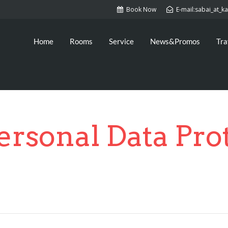
Book Now
E-mail:sabai_at_
Home
Rooms
Service
News&Promos
Tra
ersonal Data Pro