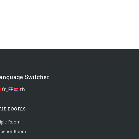
anguage Switcher
fr_FR
th
ur rooms
riple Room
uperior Room