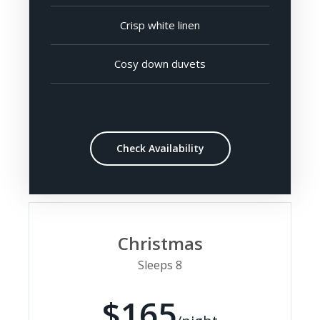
Crisp white linen
Cosy down duvets
Check Availability
Christmas
Sleeps 8
$165