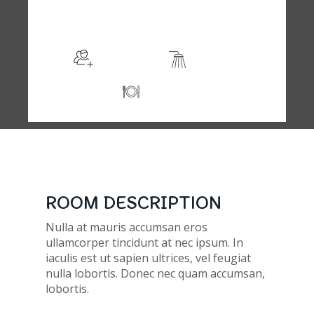
$105
/night
More info
Sleeps 2
En suite
Kitchen
ROOM DESCRIPTION
Nulla at mauris accumsan eros
ullamcorper tincidunt at nec ipsum. In
iaculis est ut sapien ultrices, vel feugiat
nulla lobortis. Donec nec quam accumsan,
lobortis.