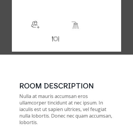
$105
/night
More info
Sleeps 2
En suite
Kitchen
ROOM DESCRIPTION
Nulla at mauris accumsan eros
ullamcorper tincidunt at nec ipsum. In
iaculis est ut sapien ultrices, vel feugiat
nulla lobortis. Donec nec quam accumsan,
lobortis.