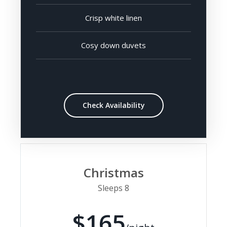
Crisp white linen
Cosy down duvets
Check Availability
Christmas
Sleeps 8
$165