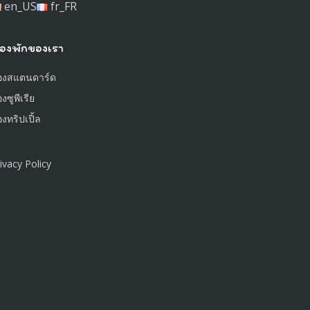
en_US
fr_FR
้องพักของเรา
้องสแตนดาร์ด
องซูพีเรีย
องทริปเปิ้ล
ivacy Policy