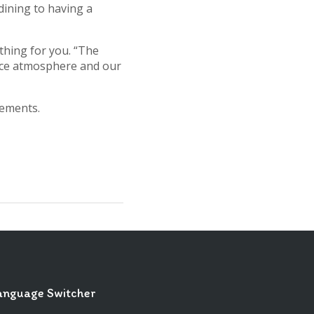
dining to having a
thing for you. “The
nice atmosphere and our
rements.
anguage Switcher