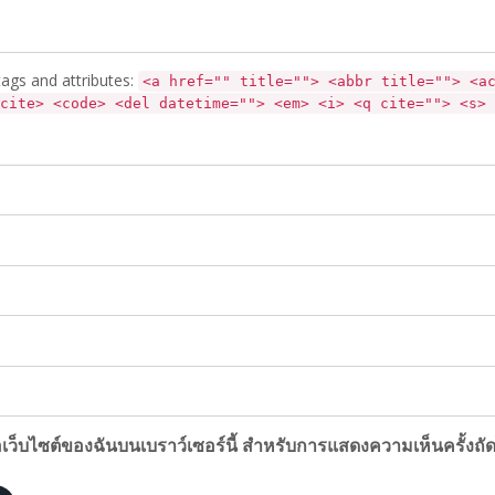
ags and attributes:
<a href="" title=""> <abbr title=""> <a
cite> <code> <del datetime=""> <em> <i> <q cite=""> <s> 
ื่อเว็บไซต์ของฉันบนเบราว์เซอร์นี้ สำหรับการแสดงความเห็นครั้งถั