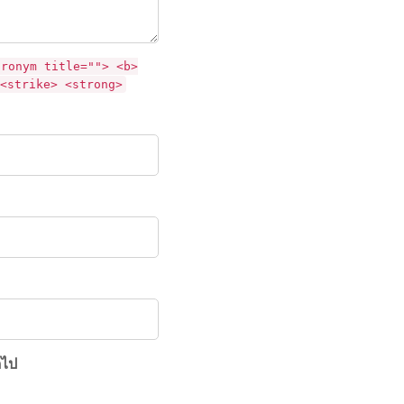
cronym title=""> <b>
<strike> <strong>
ดไป