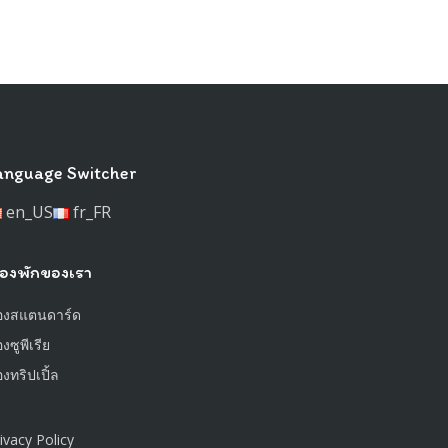
anguage Switcher
en_US
fr_FR
้องพักของเรา
้องสแตนดาร์ด
องซูพีเรีย
องทริปเปิ้ล
ivacy Policy