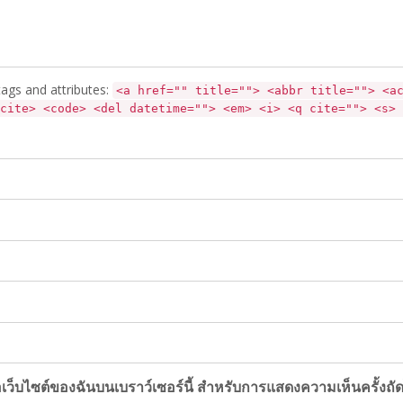
ags and attributes:
<a href="" title=""> <abbr title=""> <a
cite> <code> <del datetime=""> <em> <i> <q cite=""> <s> 
ื่อเว็บไซต์ของฉันบนเบราว์เซอร์นี้ สำหรับการแสดงความเห็นครั้งถั