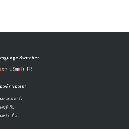
anguage Switcher
en_US
fr_FR
้องพักของเรา
้องสแตนดาร์ด
องซูพีเรีย
องทริปเปิ้ล