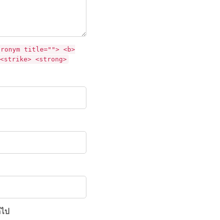
cronym title=""> <b>
<strike> <strong>
ดไป